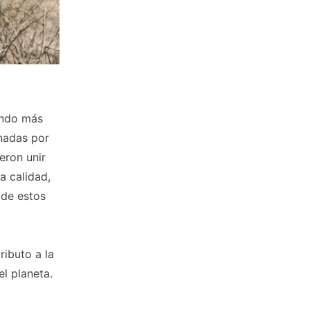
undo más
inadas por
eron unir
a calidad,
 de estos
ributo a la
l planeta.