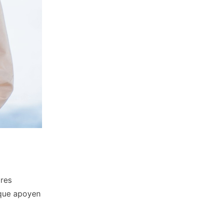
ores
 que apoyen