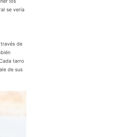
ener los
ral se vería
 través de
mbién
Cada tarro
ale de sus