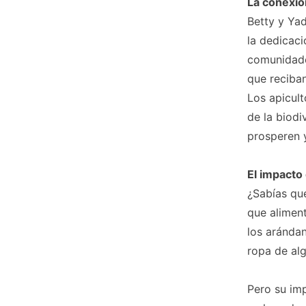
La conexió
Betty y Yad
la dedicaci
comunidade
que reciban
Los apicult
de la biodi
prosperen y
El impacto 
¿Sabías que
que alimen
los aránda
ropa de al
Pero su imp