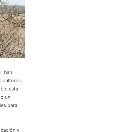
l: han
icultores.
ible está
do un
les para
icación y