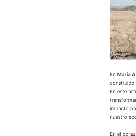
En
María 
construido 
En este art
transforman
impacto pos
nuestro ec
En el cora