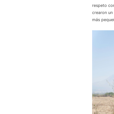
respeto con
crearon un
más pequeñ