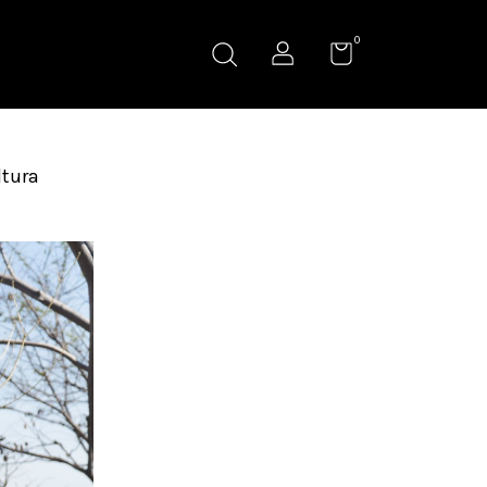
0
ltura