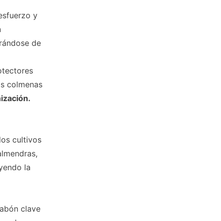
 esfuerzo y
n
urándose de
otectores
las colmenas
nización.
os cultivos
almendras,
yendo la
labón clave