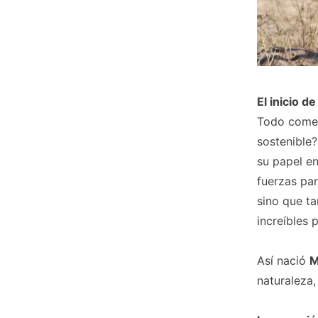
El inicio d
Todo comen
sostenible?
su papel en
fuerzas par
sino que t
increíbles 
Así nació
M
naturaleza,