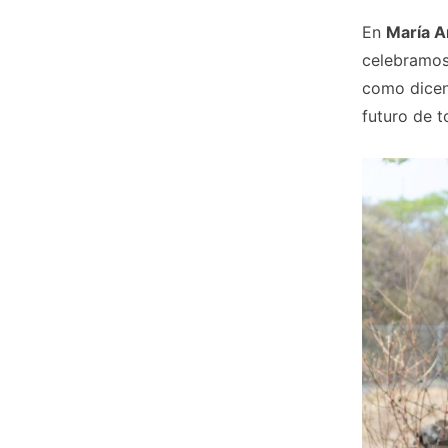
En
María 
celebramos 
como dicen
futuro de t