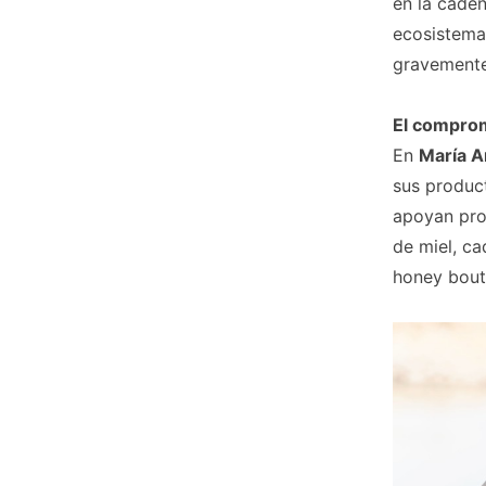
en la caden
ecosistemas
gravemente
El compro
En
María 
sus product
apoyan pro
de miel, ca
honey bouti