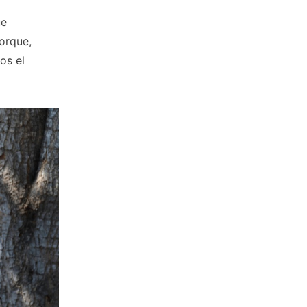
ue
Porque,
os el