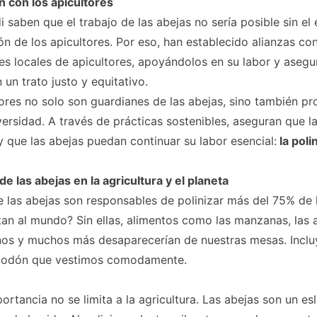
n con los apicultores
i saben que el trabajo de las abejas no sería posible sin el
ón de los apicultores. Por eso, han establecido alianzas co
s locales de apicultores, apoyándolos en su labor y aseg
 un trato justo y equitativo.
ores no solo son guardianes de las abejas, sino también pr
versidad. A través de prácticas sostenibles, aseguran que 
 que las abejas puedan continuar su labor esencial:
la poli
de las abejas en la agricultura y el planeta
 las abejas son responsables de polinizar más del 75% de l
tan al mundo? Sin ellas, alimentos como las manzanas, las 
nos y muchos más desaparecerían de nuestras mesas. Inclu
godón que vestimos comodamente.
ortancia no se limita a la agricultura. Las abejas son un es